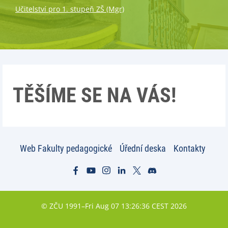
Učitelství pro 1. stupeň ZŠ (Mgr)
TĚŠÍME SE NA VÁS!
Web Fakulty pedagogické
Úřední deska
Kontakty
© ZČU 1991–Fri Aug 07 13:26:36 CEST 2026