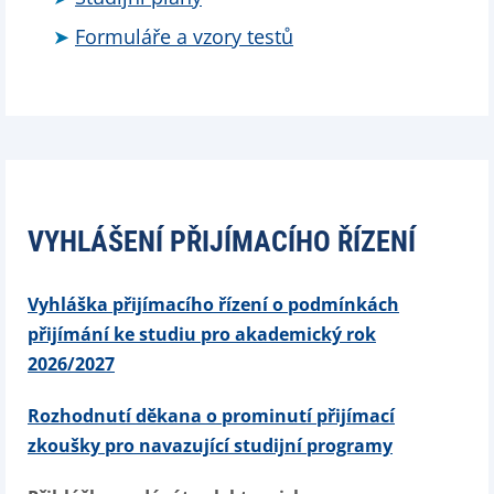
Formuláře a vzory testů
VYHLÁŠENÍ PŘIJÍMACÍHO ŘÍZENÍ
Vyhláška přijímacího řízení o podmínkách
přijímání ke studiu pro akademický rok
2026/2027
Rozhodnutí děkana o prominutí přijímací
zkoušky pro navazující studijní programy