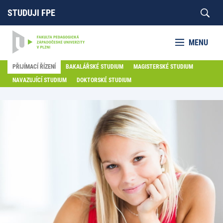
STUDUJI FPE
MENU
PŘIJÍMACÍ ŘÍZENÍ
BAKALÁŘSKÉ STUDIUM
MAGISTERSKÉ STUDIUM
NAVAZUJÍCÍ STUDIUM
DOKTORSKÉ STUDIUM