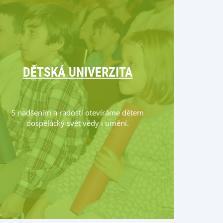
DĚTSKÁ UNIVERZITA
S nadšením a radostí otevíráme dětem
dospělácký svět vědy i umění.