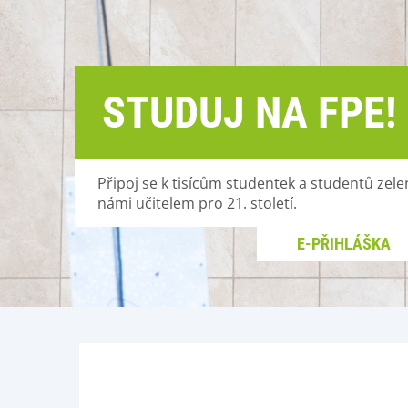
STUDUJ NA FPE!
Připoj se k tisícům studentek a studentů zelen
námi učitelem pro 21. století.
E-PŘIHLÁŠKA