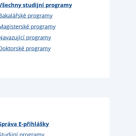
Všechny studijní programy
Bakalářské programy
Magisterské programy
Navazující programy
Doktorské programy
Správa E-přihlášky
Studijní programy