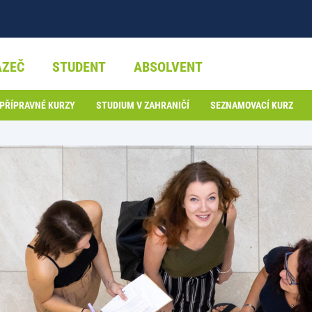
AZEČ
STUDENT
ABSOLVENT
PŘÍPRAVNÉ KURZY
STUDIUM V ZAHRANIČÍ
SEZNAMOVACÍ KURZ