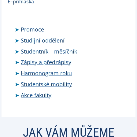
E–přihláška
Promoce
Studijní oddělení
Studentník – měsíčník
Zápisy a předzápisy
Harmonogram roku
Studentské mobility
Akce fakulty
JAK VÁM MŮŽEME