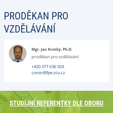
PRODĚKAN PRO
VZDĚLÁVÁNÍ
Mgr. Jan Krotký, Ph.D.
proděkan pro vzdělávání
+420 377 636 503
conor@fpe.zcu.cz
STUDIJNÍ REFERENTKY DLE OBORU