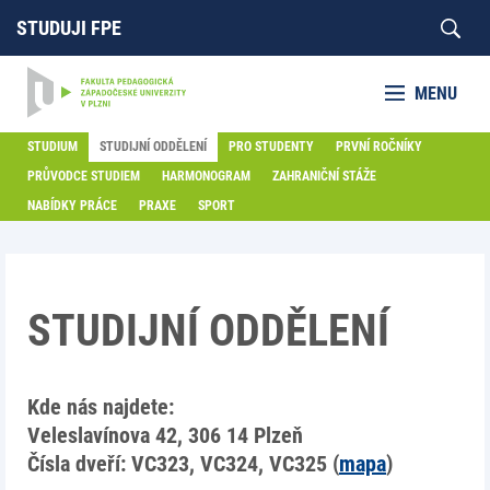
STUDUJI FPE
MENU
STUDIUM
STUDIJNÍ ODDĚLENÍ
PRO STUDENTY
PRVNÍ ROČNÍKY
PRŮVODCE STUDIEM
HARMONOGRAM
ZAHRANIČNÍ STÁŽE
NABÍDKY PRÁCE
PRAXE
SPORT
STUDIJNÍ ODDĚLENÍ
Kde nás najdete:
Veleslavínova 42, 306 14 Plzeň
Čísla dveří: VC323, VC324, VC325 (
mapa
)