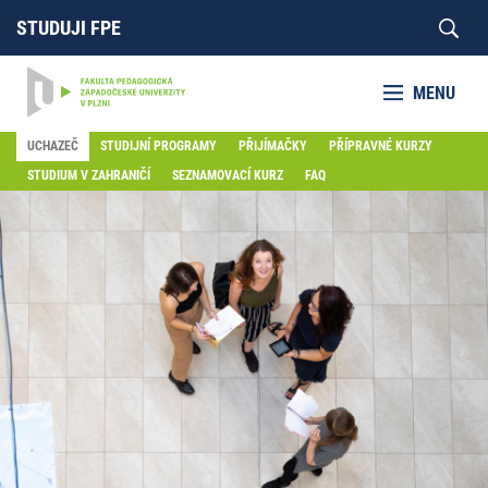
STUDUJI FPE
MENU
UCHAZEČ
STUDIJNÍ PROGRAMY
PŘIJÍMAČKY
PŘÍPRAVNÉ KURZY
STUDIUM V ZAHRANIČÍ
SEZNAMOVACÍ KURZ
FAQ