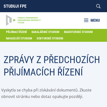
STUDUJI FPE
MENU
PŘIJÍMACÍ ŘÍZENÍ
BAKALÁŘSKÉ STUDIUM
MAGISTERSKÉ STUDIUM
NAVAZUJÍCÍ STUDIUM
DOKTORSKÉ STUDIUM
ZPRÁVY Z PŘEDCHOZÍCH
PŘIJÍMACÍCH ŘÍZENÍ
Vyskytla se chyba při získávání dokumentů. Zkuste
obnovit stránku nebo dotaz opakujte později.