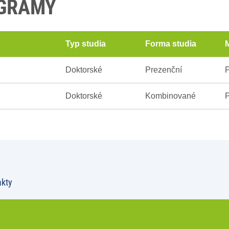
OGRAMY
Typ studia
Forma studia
M
Doktorské
Prezenční
P
Doktorské
Kombinované
P
akty