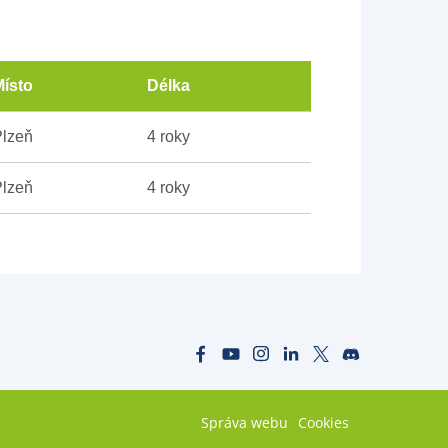
ísto
Délka
lzeň
4 roky
lzeň
4 roky
Správa webu
Cookies