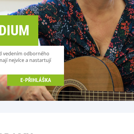
DIUM
 pod vedením odborného
ají nejvíce a nastartují
E-PŘIHLÁŠKA