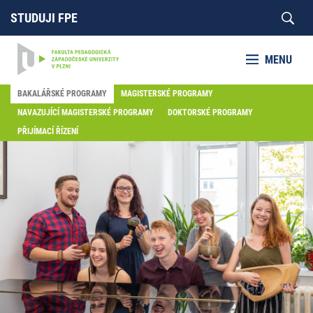
STUDUJI FPE
MENU
BAKALÁŘSKÉ PROGRAMY
MAGISTERSKÉ PROGRAMY
NAVAZUJÍCÍ MAGISTERSKÉ PROGRAMY
DOKTORSKÉ PROGRAMY
PŘIJÍMACÍ ŘÍZENÍ