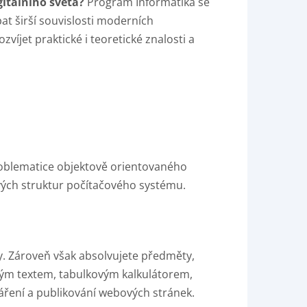
gitálního světa?
Program Informatika se
at širší souvislosti moderních
ozvíjet praktické i teoretické znalosti a
oblematice objektově orientovaného
ivých struktur počítačového systému.
ky. Zároveň však absolvujete předměty,
hlým textem, tabulkovým kalkulátorem,
ření a publikování webových stránek.