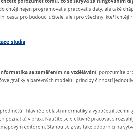
a chcete porozumět tomu, co se skrývá za fungováním di
o chtějí nejen programovat a pracovat s daty, ale také cháp
ální cesta pro budoucí učitele, ale i pro všechny, kteří chtějí r
zace studia
Informatika se zaměřením na vzdělávání
, porozumíte pr
čové grafiky a barevných modelů i principy činností jednotl
h předmětů - hlavně z oblasti informatiky a výpočetní techni
ých poznatků v praxi. Naučíte se efektivně pracovat s rozsá
apovým editorem. Stanou se z vás také odborníci na vytvá