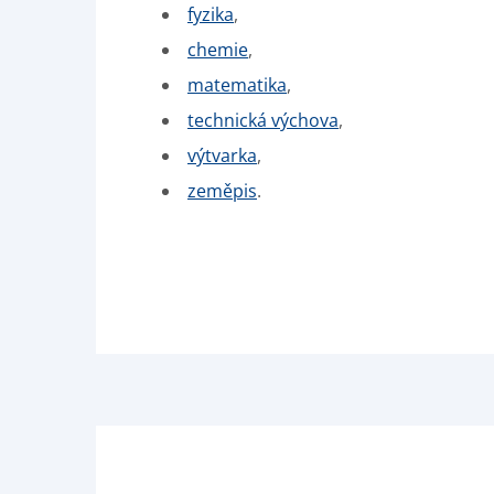
fyzika
,
chemie
,
matematika
,
technická výchova
,
výtvarka
,
zeměpis
.