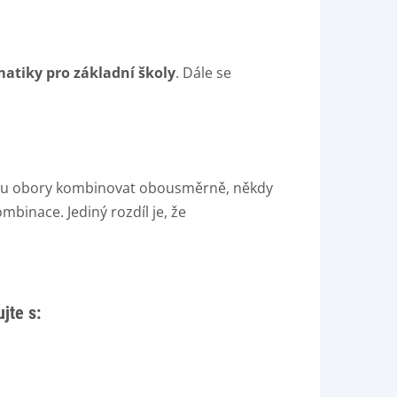
matiky pro základní školy
.
Dále se
dou obory kombinovat obousměrně, někdy
mbinace. Jediný rozdíl je, že
jte s: