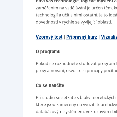
Baví vás technologie, logické myšlení 
zaměřením na vzdělávání je určen těm, kd
technologií a učit s nimi ostatní. Je to ide
dovednosti v rychle se vyvíjející oblasti.
Vzorový test
|
Přípravný kurz
|
Vizuali
O programu
Pokud se rozhodnete studovat program
programování, osvojíte si principy počíta
Co se naučíte
Při studiu se setkáte s bloky teoretickýc
které jsou zaměřeny na využití teoretick
databázovým systémem, vektorovým i bitm