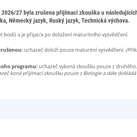
ok 2026/27
byla zrušena přijímací zkouška u následujícíc
ika, Německý jazyk, Ruský jazyk, Technická výchova
.
t bodů a je přijat/a po doložení maturitního vysvědčení.
zrušenou:
uchazeč doloží pouze maturitní vysvědčení.
(Pří
dnoho programu:
uchazeč vykoná zkoušku pouze z druhého
azeč koná přijímací zkoušku pouze z Biologie a dále dokládá