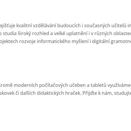
ajišťuje kvalitní vzdělávání budoucích i současných učitelů i
studia široký rozhled a velké uplatnění i v různých oblaste
rojektech rozvoje informatického myšlení i digitální gramotno
? Kromě moderních počítačových učeben a tabletů využíváme 
kovek či dalších didaktických hraček. Přijďte k nám, studujte