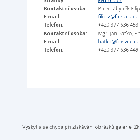
Stránky
:
kvd.zcu.cz
Kontaktní osoba
:
PhDr. Zbyněk Filip
E-mail
:
filipiz@fpe.zcu.cz
Telefon
:
+420 377 636 453
Kontaktní osoba
:
Mgr. Jan Baťko, Ph
E-mail
:
batko@fpe.zcu.cz
Telefon
:
+420 377 636 449
Vyskytla se chyba při získávání obrázků galerie. 