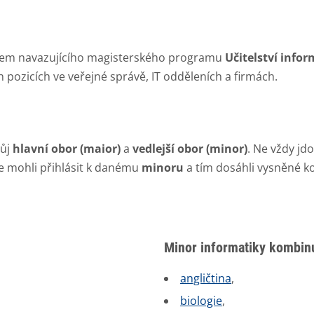
dem navazujícího magisterského programu
Učitelství infor
 pozicích ve veřejné správě, IT odděleních a firmách.
vůj
hlavní obor (maior)
a
vedlejší obor (minor)
. Ne vždy j
se mohli přihlásit k danému
minoru
a tím dosáhli vysněné ko
Minor informatiky kombinu
angličtina
,
biologie
,