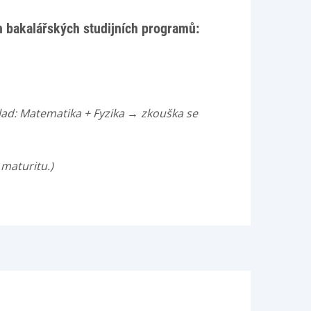
h bakalářských studijních programů:
klad: Matematika + Fyzika → zkouška se
.
 maturitu.)