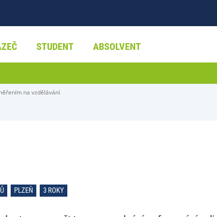
AZEČ
STUDENT
ABSOLVENT
měřením na vzdělávání
RŮ
PLZEŇ
3 ROKY