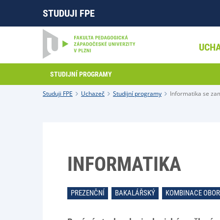
STUDUJI FPE
UCH
STUDIJNÍ PROGRAMY
Studuji FPE
Uchazeč
Studijní programy
Informatika se za
INFORMATIKA
PREZENČNÍ
BAKALÁŘSKÝ
KOMBINACE OBO