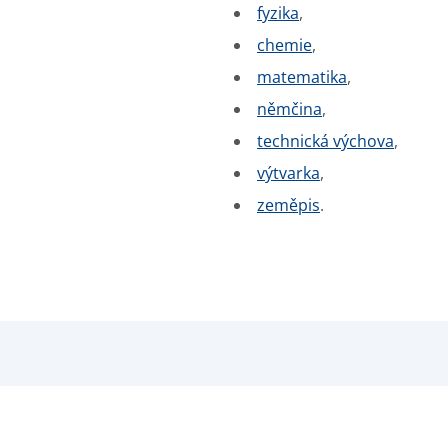
fyzika
,
chemie
,
matematika
,
němčina
,
technická výchova
,
výtvarka
,
zeměpis
.