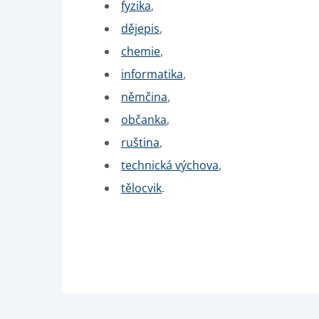
fyzika
,
dějepis
,
chemie
,
informatika
,
němčina
,
občanka
,
ruština
,
technická výchova
,
tělocvik
.