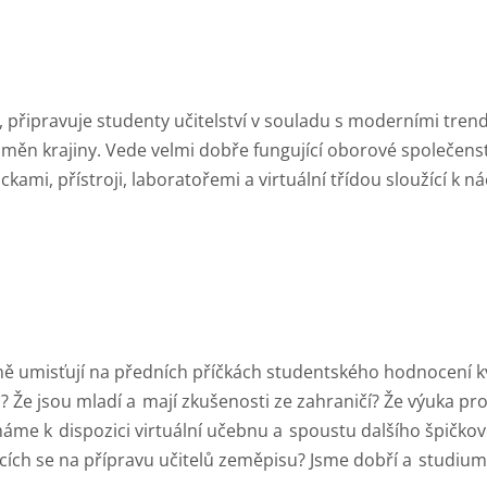
, připravuje studenty učitelství v souladu s moderními tren
 změn krajiny. Vede velmi dobře fungující oborové společens
mi, přístroji, laboratořemi a virtuální třídou sloužící k n
ě umisťují na předních příčkách studentského hodnocení kva
? Že jsou mladí a
mají zkušenosti ze zahraničí? Že výuka pr
 máme k
dispozici virtuální učebnu a
spoustu dalšího špičko
ích se na přípravu učitelů zeměpisu? Jsme dobří a
studium