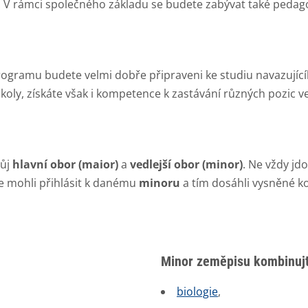
. V rámci společného základu se budete zabývat také peda
ramu budete velmi dobře připraveni ke studiu navazujícíh
koly, získáte však i kompetence k zastávání různých pozic ve 
vůj
hlavní obor (maior)
a
vedlejší obor (minor)
. Ne vždy j
se mohli přihlásit k danému
minoru
a tím dosáhli vysněné ko
Minor zeměpisu kombinujt
biologie
,