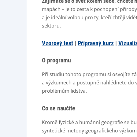
Zajímáte se o svět kolem sebe, chcete
mapách – je to cesta k pochopení přírody
a je ideální volbou pro ty, kteří chtějí vi
sektoru.
Vzorový test
|
Přípravný kurz
|
Vizuali
O programu
Při studiu tohoto programu si osvojíte zá
a výzkumech a postupně nahlédnete do vš
problémům lidstva.
Co se naučíte
Kromě fyzické a humánní geografie se bude
syntetické metody geografického výzkumu a