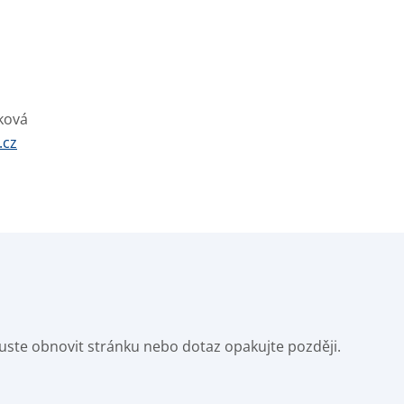
ková
.cz
Zkuste obnovit stránku nebo dotaz opakujte později.