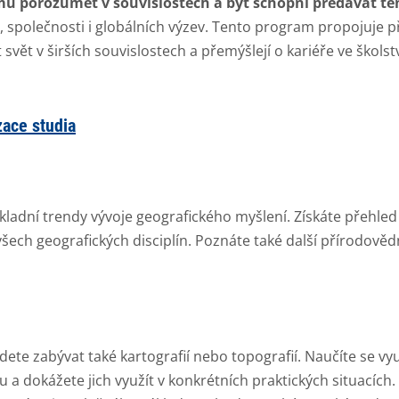
 mu porozumět v souvislostech a být schopni předávat te
, společnosti i globálních výzev. Tento program propojuje
dět svět v širších souvislostech a přemýšlejí o kariéře ve škol
zace studia
kladní trendy vývoje geografického myšlení. Získáte přehled
ech geografických disciplín. Poznáte také další přírodověd
te zabývat také kartografií nebo topografií. Naučíte se vyu
 dokážete jich využít v konkrétních praktických situacích. 