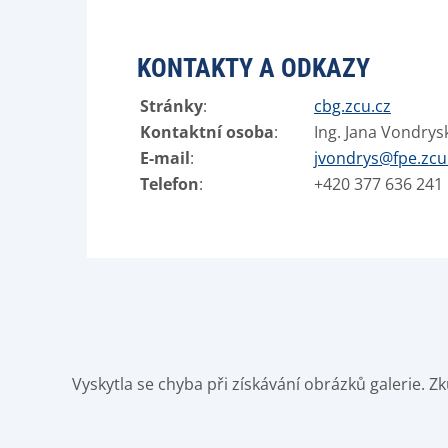
KONTAKTY A ODKAZY
Stránky
:
cbg.zcu.cz
Kontaktní osoba
:
Ing. Jana Vondrys
E-mail
:
jvondrys@fpe.zcu
Telefon
:
+420 377 636 241
Vyskytla se chyba při získávání obrázků galerie. 