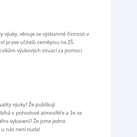
dy výuky, věnuje se výzkumné činnosti v
tví praxe učitelů zeměpisu na ZŠ.
ácvikům výukových situací za pomoci
lity výuky? Že publikují
obíhá v
pohodové atmosféře a
že se
vého vybavení? Že jsme jedno
 u
nás není nuda!