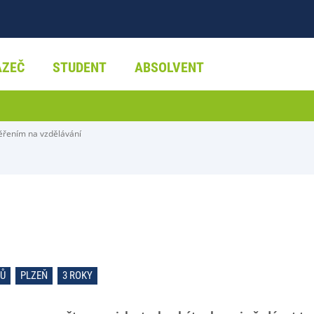
AZEČ
STUDENT
ABSOLVENT
ěřením na vzdělávání
RŮ
PLZEŇ
3 ROKY