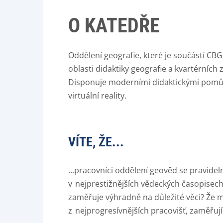
O KATEDŘE
Oddělení geografie, které je součástí CBG
oblasti didaktiky geografie a kvartérních
Disponuje moderními didaktickými pomůcka
virtuální reality.
VÍTE, ŽE...
...p
racovníci
o
ddělení
geověd
se pravideln
v
nejprestižnějších vědeckých časopisech
zaměřuje výhradně na důležité věci? Že
z
nejprogresívnějších pracovišť
,
zaměřujíc