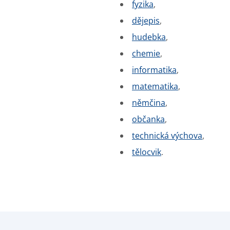
fyzika
,
dějepis
,
hudebka
,
chemie
,
informatika
,
matematika
,
němčina
,
občanka
,
technická výchova
,
tělocvik
.