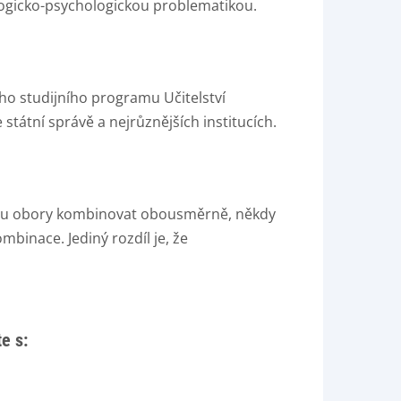
gogicko-psychologickou problematikou.
o studijního programu Učitelství
státní správě a nejrůznějších institucích.
dou obory kombinovat obousměrně, někdy
mbinace. Jediný rozdíl je, že
e s: