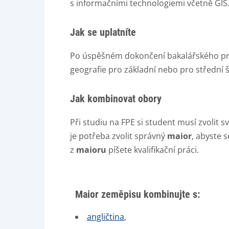
s informačními technologiemi včetně GIS
Jak se uplatníte
Po úspěšném dokončení bakalářského prog
geografie pro základní nebo pro střední š
Jak kombinovat obory
Při studiu na FPE si student musí zvolit s
je potřeba zvolit správný
maior
, abyste 
z
maioru
píšete kvalifikační práci.
Maior zeměpisu kombinujte s:
angličtina
,