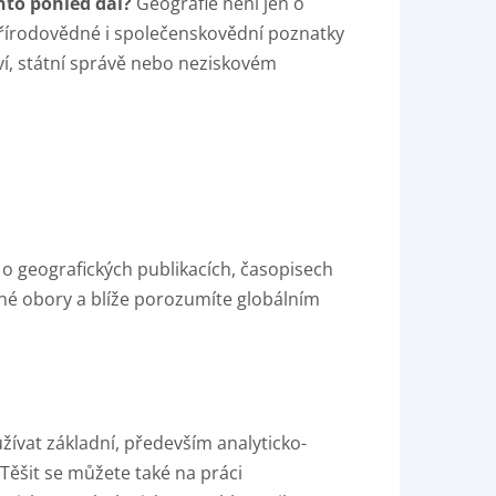
nto pohled dál?
Geografie není jen o
 přírodovědné i společenskovědní poznatky
ství, státní správě nebo neziskovém
 o geografických publikacích, časopisech
né obory a blíže porozumíte globálním
žívat základní, především analyticko-
Těšit se můžete také na práci