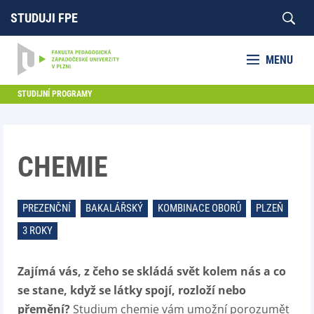
STUDUJI FPE
MENU
STUDIJNÍ PROGRAMY
CHEMIE
PREZENČNÍ
BAKALÁŘSKÝ
KOMBINACE OBORŮ
PLZEŇ
3 ROKY
Zajímá vás, z čeho se skládá svět kolem nás a co
se stane, když se látky spojí, rozloží nebo
přemění?
Studium chemie vám umožní porozumět