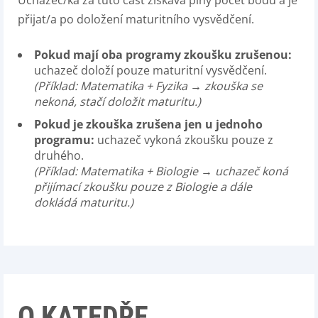
Uchazeč/ka za tuto část získává plný počet bodů a je
přijat/a po doložení maturitního vysvědčení.
Pokud mají oba programy zkoušku zrušenou:
uchazeč doloží pouze maturitní vysvědčení.
(Příklad: Matematika + Fyzika → zkouška se
nekoná, stačí doložit maturitu.)
Pokud je zkouška zrušena jen u jednoho
programu:
uchazeč vykoná zkoušku pouze z
druhého.
(Příklad: Matematika + Biologie → uchazeč koná
přijímací zkoušku pouze z Biologie a dále
dokládá maturitu.)
O KATEDŘE