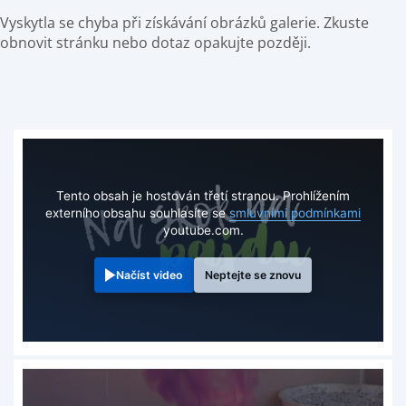
Vyskytla se chyba při získávání obrázků galerie. Zkuste
obnovit stránku nebo dotaz opakujte později.
Tento obsah je hostován třetí stranou. Prohlížením
externího obsahu souhlasíte se
smluvními podmínkami
youtube.com.
Načíst video
Neptejte se znovu