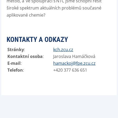
metod
,
a
ve spolupráci s NTC jsme schopni řešit
široké spektrum aktuálních problémů současné
aplikované chemie?
KONTAKTY A ODKAZY
Stránky
:
kch.zcu.cz
Kontaktní osoba
:
Jaroslava Hamáčková
E-mail
:
hamackoj@fpe.zcu.cz
Telefon
:
+420 377 636 651