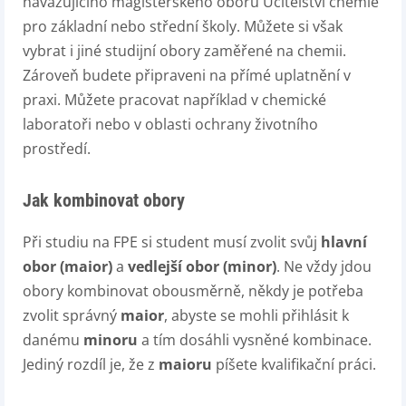
navazujícího magisterského oboru Učitelství chemie
pro základní nebo střední školy. Můžete si však
vybrat i jiné studijní obory zaměřené na chemii.
Zároveň budete připraveni na přímé uplatnění v
praxi. Můžete pracovat například v chemické
laboratoři nebo v oblasti ochrany životního
prostředí.
Jak kombinovat obory
Při studiu na FPE si student musí zvolit svůj
hlavní
obor (maior)
a
vedlejší obor (minor)
. Ne vždy jdou
obory kombinovat obousměrně, někdy je potřeba
zvolit správný
maior
, abyste se mohli přihlásit k
danému
minoru
a tím dosáhli vysněné kombinace.
Jediný rozdíl je, že z
maioru
píšete kvalifikační práci.