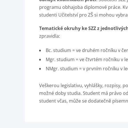
programu obhajoba diplomové práce. Kvali
studenti Učitelství pro ZŠ si mohou vybrat
Tematické okruhy ke SZZ z jednotlivýc
zpravidla:
Bc. studium = ve druhém ročníku v če
Mgr. studium = ve čtvrtém ročníku v l
NMgr. studium = v prvním ročníku v l
Veškerou legislativu, vyhlášky, rozpisy, 
možné doby studia. Student má právo odhl
student včas, může se dodatečně písemně