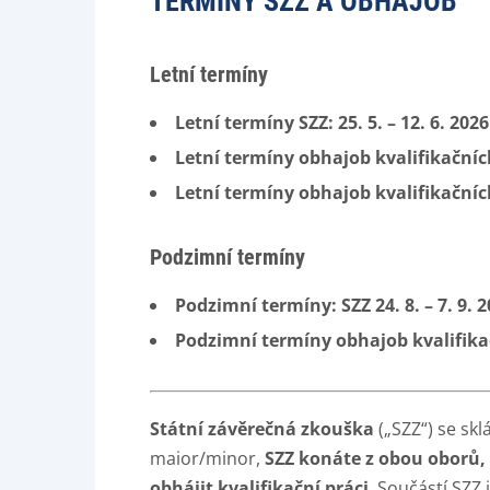
TERMÍNY SZZ A OBHAJOB
Letní termíny
Letní termíny SZZ: 25. 5. – 12. 6. 202
Letní termíny obhajob kvalifikačních 
Letní termíny obhajob kvalifikačních 
Podzimní termíny
Podzimní termíny: SZZ 24. 8. – 7. 9. 
Podzimní termíny obhajob kvalifikační
Státní závěrečná zkouška
(„SZZ“) se sk
maior/minor,
SZZ konáte z obou oborů,
obhájit
kvalifikační práci
. Součástí SZZ