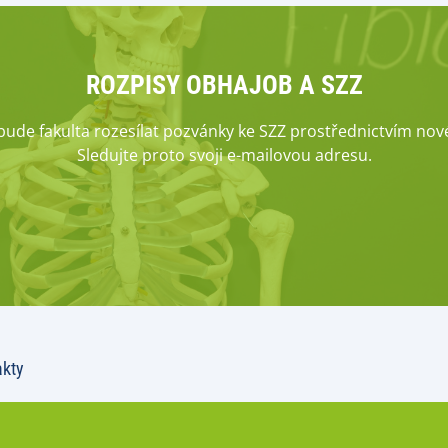
ROZPISY OBHAJOB A SZZ
bude fakulta rozesílat pozvánky ke SZZ prostřednictvím no
Sledujte proto svoji e-mailovou adresu.
akty