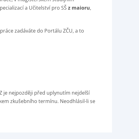
cializací a Učitelství pro SŠ
z maioru
,
práce zadáváte do Portálu ZČU, a to
Z je nejpozději před uplynutím nejdelší
tkem zkušebního termínu. Neodhlásil-li se