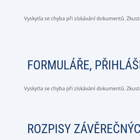
Vyskytla se chyba při získávání dokumentů. Zkust
FORMULÁŘE, PŘIHLÁŠ
Vyskytla se chyba při získávání dokumentů. Zkust
ROZPISY ZÁVĚREČNÝ