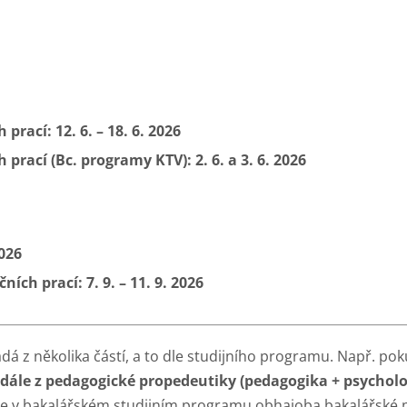
6
prací: 12. 6. – 18. 6. 2026
prací (Bc. programy KTV): 2. 6. a 3. 6. 2026
2026
ch prací: 7. 9. – 11. 9. 2026
ládá z několika částí, a to dle studijního programu. Např. 
 dále z pedagogické propedeutiky
(pedagogika + psycholo
 je v bakalářském studijním programu obhajoba bakalářské 