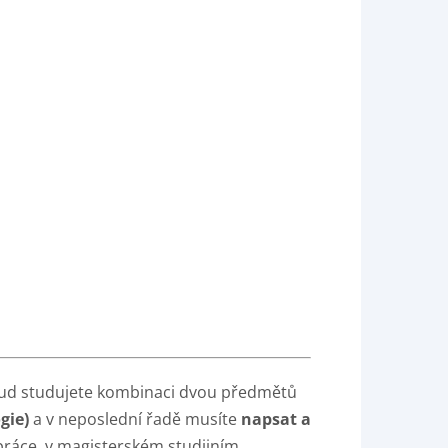
pokud studujete kombinaci dvou předmětů
gie)
a v neposlední řadě musíte
napsat a
práce, v magisterském studijním