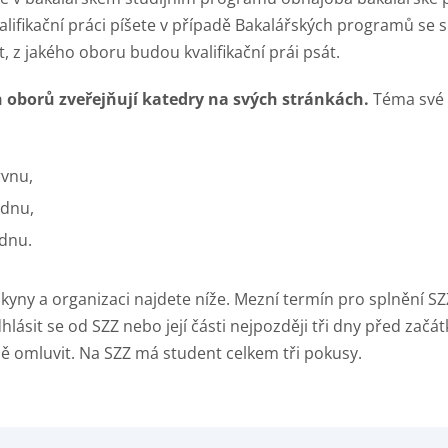
fikační práci píšete v případě Bakalářských programů se spe
, z jakého oboru budou kvalifikační prái psát.
h oborů zveřejňují katedry na svých stránkách.
Téma své 
rvnu,
ednu,
ednu.
pokyny a organizaci najdete níže. Mezní termín pro splnění SZ
ásit se od SZZ nebo její části nejpozději tři dny před začá
 omluvit. Na SZZ má student celkem tři pokusy.