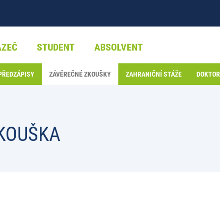
AZEČ
STUDENT
ABSOLVENT
 PŘEDZÁPISY
ZÁVĚREČNÉ ZKOUŠKY
ZAHRANIČNÍ STÁŽE
DOKTOR
ZKOUŠKA