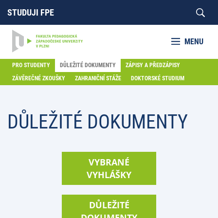
STUDUJI FPE
MENU
PRO STUDENTY
DŮLEŽITÉ DOKUMENTY
ZÁPISY A PŘEDZÁPISY
ZÁVĚREČNÉ ZKOUŠKY
ZAHRANIČNÍ STÁŽE
DOKTORSKÉ STUDIUM
DŮLEŽITÉ DOKUMENTY
VYBRANÉ
VYHLÁŠKY
DŮLEŽITÉ
DOKUMENTY