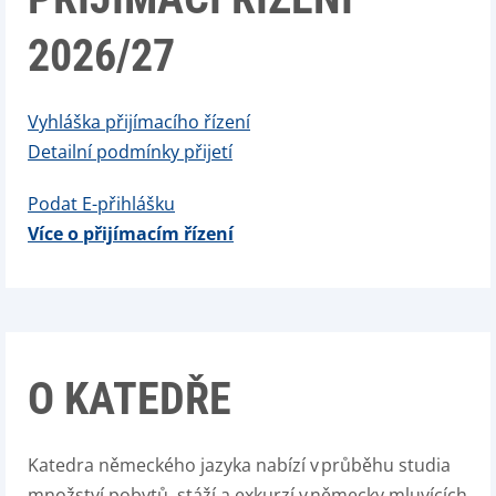
2026/27
Vyhláška přijímacího řízení
Detailní podmínky přijetí
Podat E-přihlášku
Více o přijímacím řízení
O KATEDŘE
Katedra německého jazyka nabízí v průběhu studia
množství pobytů, stáží a exkurzí v německy mluvících