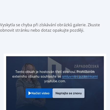
Vyskytla se chyba při získávání obrázků galerie. Zkuste
obnovit stránku nebo dotaz opakujte později.
Tento obsah je hostován třetí stranou. Prohlížením
externího obsahu souhlasíte se
smluvními podmínkami
youtube.com.
Načíst video
Neptejte se znovu