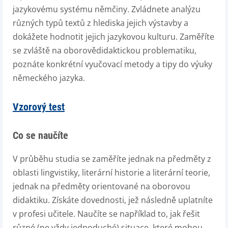
jazykovému systému němčiny. Zvládnete analýzu
různých typů textů z hlediska jejich výstavby a
dokážete hodnotit jejich jazykovou kulturu. Zaměříte
se zvláště na oborovědidaktickou problematiku,
poznáte konkrétní vyučovací metody a
tipy do výuky
německého jazyka
.
Vzorový test
Co se naučíte
V průběhu studia se zaměříte jednak na předměty z
oblasti lingvistiky, literární historie a literární teorie,
jednak na předměty orientované na oborovou
didaktiku. Získáte dovednosti, jež následně uplatníte
v profesi učitele. Naučíte se například to, jak řešit
různé (ne vždy jednoduché) situace
, které mohou