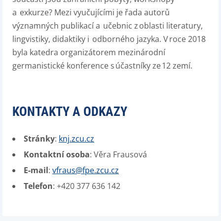
a
exkurze? Mezi vyučujícími je řada autorů
významných publikací a
učebnic z oblasti literatury,
lingvistiky, didaktiky i
odborného jazyka. V roce 2018
byla katedra organizátorem mezinárodní
germanistické konference s účastníky ze 12 zemí.
KONTAKTY A ODKAZY
Stránky
:
knj.zcu.cz
Kontaktní osoba
: Věra Frausová
E-mail
:
vfraus@fpe.zcu.cz
Telefon
: +420 377 636 142