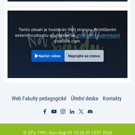
Tento obsah je hostován třetí stranou. Prohlížením
externího obsahu souhlasíte se
smluvními podmínkami
youtube.com.
Načíst video
Neptejte se znovu
Web Fakulty pedagogické
Úřední deska
Kontakty
© ZČU 1991–Sun Aug 09 15:26:37 CEST 2026