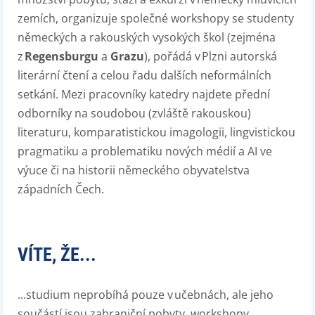
zemích, organizuje společné workshopy se studenty
německých a rakouských vysokých škol (zejména
z
Regensburgu
a
Grazu
), pořádá v Plzni autorská
literární čtení a celou řadu dalších neformálních
setkání. Mezi pracovníky katedry najdete přední
odborníky na soudobou (zvláště rakouskou)
literaturu, komparatistickou imagologii, lingvistickou
pragmatiku a
problematiku nových médií a AI ve
výuce či na historii
německého obyvatelstva
západních Čech.
VÍTE, ŽE...
...
studium neprobíhá pouze v učebnách, ale jeho
součástí jsou zahraniční pobyty, workshopy