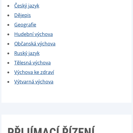
Český jazyk
Dějepis
Geografie
Hudební výchova
Občanská výchova
Ruský jazyk
Tělesná výchova
Výchova ke zdraví
Výtvarná výchova
PŘIJÍMACÍ ŘÍZENÍ