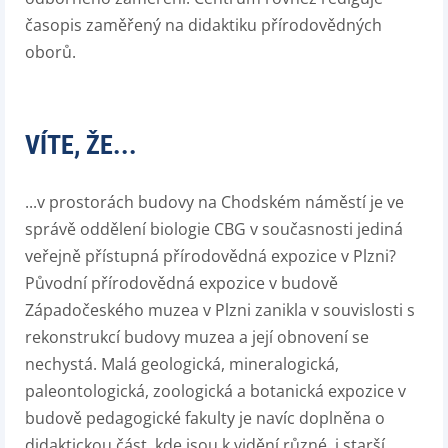
časopis zaměřený na didaktiku přírodovědných
oborů.
VÍTE, ŽE...
...v prostorách budovy na Chodském náměstí je ve
správě oddělení biologie CBG v současnosti jediná
veřejně přístupná přírodovědná expozice v Plzni?
Původní přírodovědná expozice v budově
Západočeského muzea v Plzni zanikla v souvislosti s
rekonstrukcí budovy muzea a její obnovení se
nechystá. Malá geologická, mineralogická,
paleontologická, zoologická a botanická expozice v
budově pedagogické fakulty je navíc doplněna o
didaktickou část, kde jsou k vidění různé, i starší