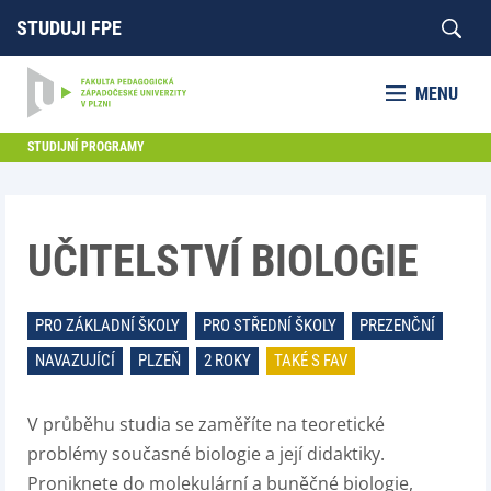
STUDUJI FPE
MENU
STUDIJNÍ PROGRAMY
UČITELSTVÍ BIOLOGIE
PRO ZÁKLADNÍ ŠKOLY
PRO STŘEDNÍ ŠKOLY
PREZENČNÍ
NAVAZUJÍCÍ
PLZEŇ
2 ROKY
TAKÉ S FAV
V průběhu studia se zaměříte na teoretické
problémy současné biologie a její didaktiky.
Proniknete do molekulární a buněčné biologie,