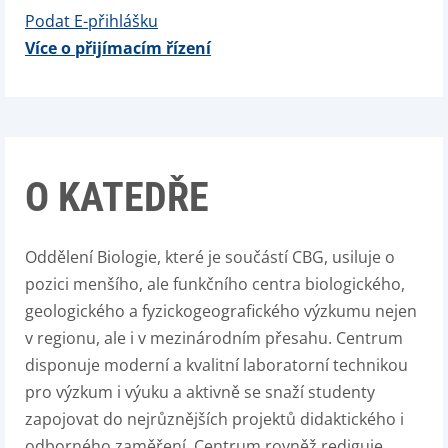
Podat E-přihlášku
Více o přijímacím řízení
O KATEDŘE
Oddělení Biologie, které je součástí CBG, usiluje o
pozici menšího, ale funkčního centra biologického,
geologického a fyzickogeografického výzkumu nejen
v regionu, ale i v mezinárodním přesahu. Centrum
disponuje moderní a kvalitní laboratorní technikou
pro výzkum i výuku a aktivně se snaží studenty
zapojovat do nejrůznějších projektů didaktického i
odborného zaměření. Centrum rovněž rediguje